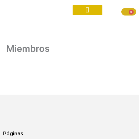
Ir
al
0
contenido
Miembros
Páginas