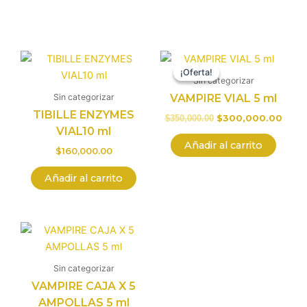
El
El
precio
preci
¡Oferta!
¡Oferta!
original
actua
Sin categorizar
era:
es:
Sin categorizar
VAMPIRE VIAL 5 ml
$350,000.00.
$300,
TIBILLE ENZYMES
$
300,000.00
$
350,000.00
VIAL10 ml
Añadir al carrito
$
160,000.00
Añadir al carrito
Sin categorizar
VAMPIRE CAJA X 5
AMPOLLAS 5 ml