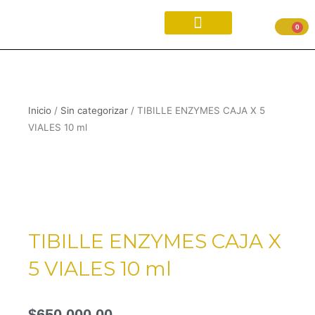
Ir
X
al
0
5
contenido
VIALES
10
ml
cantidad
Inicio
/
Sin categorizar
/ TIBILLE ENZYMES CAJA X 5
VIALES 10 ml
TIBILLE ENZYMES CAJA X
5 VIALES 10 ml
$
650,000.00