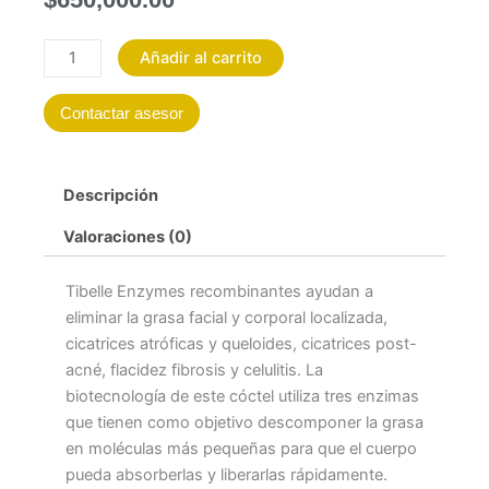
TIBILLE
Añadir al carrito
ENZYMES
CAJA
Contactar asesor
X
5
VIALES
Descripción
10
ml
Valoraciones (0)
cantidad
Tibelle Enzymes recombinantes ayudan a
eliminar la grasa facial y corporal localizada,
cicatrices atróficas y queloides, cicatrices post-
acné, flacidez fibrosis y celulitis.
La
biotecnología de este cóctel utiliza tres enzimas
que tienen como objetivo descomponer la grasa
en moléculas más pequeñas para que el cuerpo
pueda absorberlas y liberarlas rápidamente.